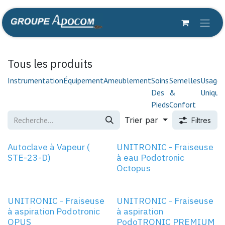
Se rendre au contenu
Tous les produits
Instrumentation
Équipement
Ameublement
Soins
Semelles
Usage
Des
&
Unique
Pieds
Confort
Trier par
Filtres
Autoclave à Vapeur (
UNITRONIC - Fraiseuse
STE-23-D)
à eau Podotronic
Octopus
NOUVEAU!
UNITRONIC - Fraiseuse
UNITRONIC - Fraiseuse
à aspiration Podotronic
à aspiration
OPUS
PodoTRONIC PREMIUM