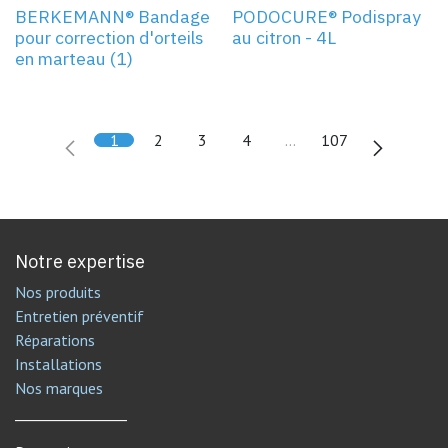
BERKEMANN® Bandage
PODOCURE® Podispray
pour correction d'orteils
au citron - 4L
en marteau (1)
1
2
3
4
…
107
Notre expertise
Nos produits
Entretien préventif
Réparations
Installations
Nos marques
________________