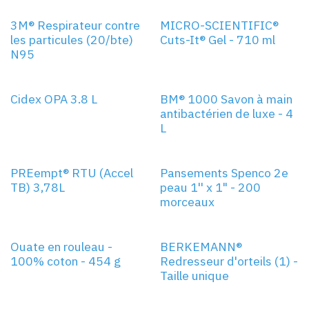
3M® Respirateur contre
MICRO-SCIENTIFIC®
les particules (20/bte)
Cuts-It® Gel - 710 ml
N95
Cidex OPA 3.8 L
BM® 1000 Savon à main
antibactérien de luxe - 4
L
PREempt® RTU (Accel
Pansements Spenco 2e
TB) 3,78L
peau 1'' x 1" - 200
morceaux
UNIVERSELLE
Ouate en rouleau -
BERKEMANN®
100% coton - 454 g
Redresseur d'orteils (1) -
Taille unique