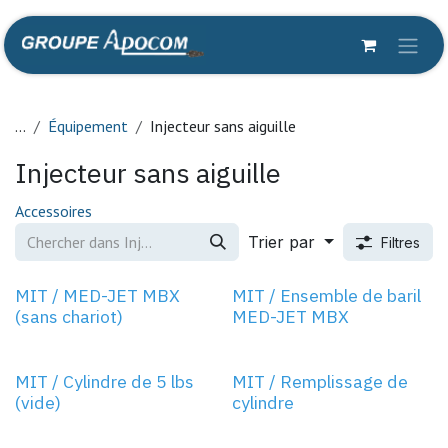
Se rendre au contenu
...
Équipement
Injecteur sans aiguille
Injecteur sans aiguille
Accessoires
Trier par
Filtres
NOUVEAU!
NOUVEAU!
MIT / MED-JET MBX
MIT / Ensemble de baril
(sans chariot)
MED-JET MBX
NOUVEAU!
NOUVEAU!
MIT / Cylindre de 5 lbs
MIT / Remplissage de
(vide)
cylindre