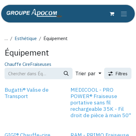
Se rendre au contenu
...
Esthétique
Équipement
Équipement
Chauffe Cire
Fraiseuses
Trier par
Filtres
Bugatti® Valise de
MEDICOOL - PRO
Transport
POWER® Fraiseuse
portative sans fil
rechargeable 35K - Fil
droit de pièce à main 50''
GIGI® Chauffe-cire
RAM - PRIMO Fraiseuse