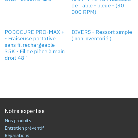
de Table - bleue - (30
000 RPM)
PODOCURE PRO-MAX +
DIVERS - Ressort simple
- Fraiseuse portative
( non inventorié )
sans fil rechargeable
35K - Fil de pièce à main
droit 48''
Notre expertise
Nos produits
Entretien préventif
Réparations