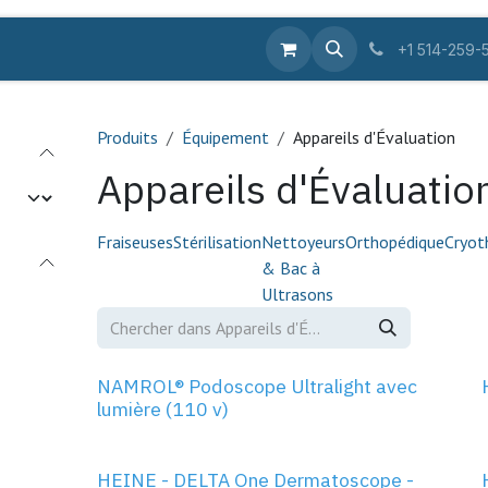
ique en ligne
Équipements
Fournitures
Pro
Se
+1 514-259-
Produits
Équipement
Appareils d'Évaluation
Appareils d'Évaluatio
Fraiseuses
Stérilisation
Nettoyeurs
Orthopédique
Cryot
& Bac à
Ultrasons
NAMROL® Podoscope Ultralight avec
lumière (110 v)
HEINE - DELTA One Dermatoscope -