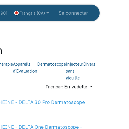
rvices
Éducation
À propos
Se connecter
Créer un compte
Français (CA)
5901
n
hérapie
Appareils
Dermatoscope
Injecteur
Divers
d'Évaluation
sans
aiguille
En vedette
Trier par:
HEINE - DELTA 30 Pro Dermatoscope
HEINE - DELTA One Dermatoscope -